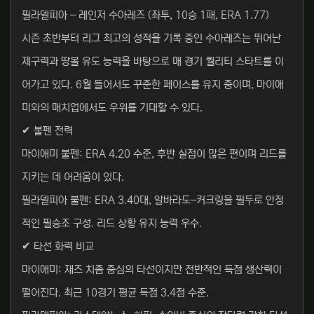
필라델피아 – 레인저 수아레즈 (좌투, 10승 1패, ERA 1.77)
시즌 초반부터 리그 최고의 성적을 기록 중인 수아레즈는 뛰어난
제구력과 땅볼 유도 능력을 바탕으로 매 경기 퀄리티 스타트를 이
어가고 있다. 6월 들어서도 꾸준한 페이스를 유지 중이며, 마이애
미와의 매치업에서도 우위를 기대할 수 있다.
✔ 불펜 전력
마이애미 불펜: ERA 4.20 수준, 후반 실점이 많은 편이며 리드를
지키는 데 어려움이 있다.
필라델피아 불펜: ERA 3.40대, 알바라도–커크링을 필두로 안정
적인 필승조 구성. 리드 상황 유지 능력 우수.
✔ 타선 화력 비교
마이애미: 재즈 치좀 중심의 타선이지만 전반적인 득점 생산력이
떨어진다. 최근 10경기 평균 득점 3.4점 수준.