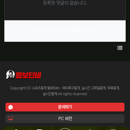
등록된 댓글이 없습니다.
로그인한 회원만 댓글 등록이 가능합니다.
목록
Copyright (C) 스포츠중계 람보티비 - 해외축구중계, 실시간 고화질중계, 무료중계,
실시간중계 All rights reserved.
문의하기
PC 버전