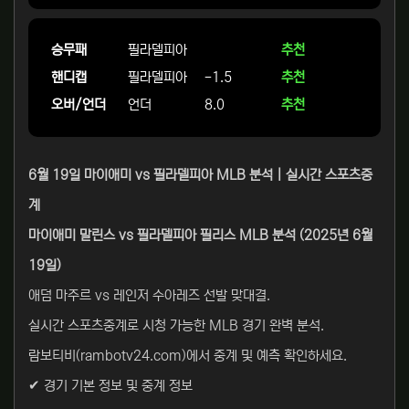
승무패
필라델피아
추천
핸디캡
필라델피아
-1.5
추천
오버/언더
언더
8.0
추천
6월 19일 마이애미 vs 필라델피아 MLB 분석 | 실시간 스포츠중
계
마이애미 말린스 vs 필라델피아 필리스 MLB 분석 (2025년 6월
19일)
애덤 마주르 vs 레인저 수아레즈 선발 맞대결.
실시간 스포츠중계로 시청 가능한 MLB 경기 완벽 분석.
람보티비(rambotv24.com)에서 중계 및 예측 확인하세요.
✔ 경기 기본 정보 및 중계 정보