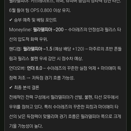
필라델피아: 카스테야노스, 하퍼, 슈와버 중심의 장타력 강한 타선.
6월 들어 팀 OPS 0.800 이상 유지.
✔ 승부 예측 및 베팅 포인트
Moneyline:
필라델피아 –200
– 수아레즈의 안정성과 필리스 타
선의 압도적 화력 우위.
핸디캡:
필라델피아 –1.5
(예상 배당 +120) – 마주르의 초반 흔들
림과 필리스 불펜 우세 감안 시 점수차 예상.
언더오버:
언더 8.0
– 수아레즈의 꾸준한 실점 억제 + 마이애미 득
점력 저조 → 저득점 경기 흐름 가능성.
✔ 최종 분석 결론
전체적인 전력 구성에서 필라델피아가 선발, 불펜, 타선 모두에서
우위를 점하고 있다. 특히 수아레즈의 꾸준한 피칭과 마이애미 타
선의 낮은 득점력이 맞물리며 경기 흐름은 필라델피아 쪽으로 크게
기울 가능성이 높다.