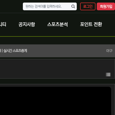
로그인
회원가입
니티
공지사항
스포츠분석
포인트 전환
야구
석 | 실시간 스포츠중계
목