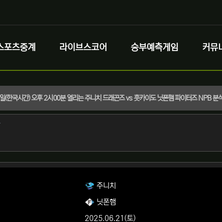
스포츠중계
라이브스코어
승부예측게임
커뮤
21일(한국시간) 오후 2시 00분 열리는 주니치 드래곤즈 vs 홋카이도 닛폰햄 파이터즈 NPB 분
정보
작성
자
정보
회
주니치
닛폰햄
2025.06.21(토)