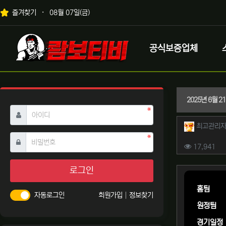
상단 네비
즐겨찾기
08월 07일(금)
메인 메뉴
로고
공식보증업체
2025년 6월 
필수
아이디
작성자 
최고관리
필수
비밀번호
컨텐츠 
조
17,941
본문
로그인
홈팀
자동로그인
회원가입
정보찾기
원정팀
경기일정