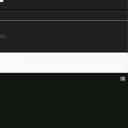
추천
니다.
 가능합니다.