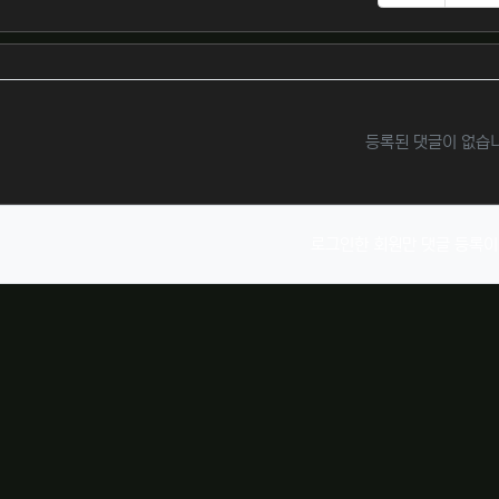
추천
비
등록된 댓글이 없습
로그인한 회원만 댓글 등록이