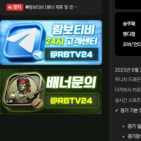
공지
⛔람보티비 [배너 제휴 및 공식 입점 문의 안내]
⛔람보티비 [포인트: 상품전환 및 제휴전환 안내]
⛔람보티비 [정회원 등급UP! 안내사항]
승무패
⛔람보티비 [채팅방 이용시 주의사항]
핸디캡
⛔람보티비 [공식보증업체 안내]
오버/언
2025년 6월
주니치 드래곤즈
다카하시 히로키
실시간 스포츠중
✔
경기 기본 
경기 일
경기장