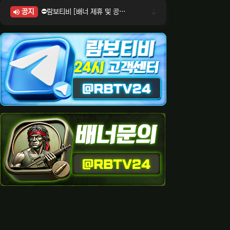
공지
⛔람보티비 [배너 제휴 및 공식 입점 문의 안내]
⛔람보티비 [포인트: 상품전환 및 제휴전환 안내]
⛔람보티비 [정회원 등급UP! 안내사항]
⛔람보티비 [채팅방 이용시 주의사항]
⛔람보티비 [공식보증업체 안내]