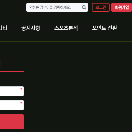
로그인
회원가입
니티
공지사항
스포츠분석
포인트 전환
N