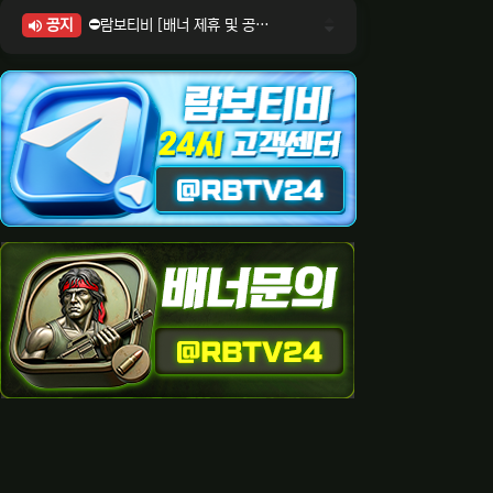
공지
⛔람보티비 [배너 제휴 및 공식 입점 문의 안내]
⛔람보티비 [포인트: 상품전환 및 제휴전환 안내]
⛔람보티비 [정회원 등급UP! 안내사항]
⛔람보티비 [채팅방 이용시 주의사항]
⛔람보티비 [공식보증업체 안내]