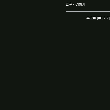
회원가입하기
홈으로 돌아가기