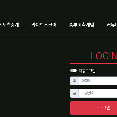
스포츠중계
라이브스코어
승부예측게임
커뮤
LOGI
자동로그인
필수
아이디
필수
비밀번호
로그인