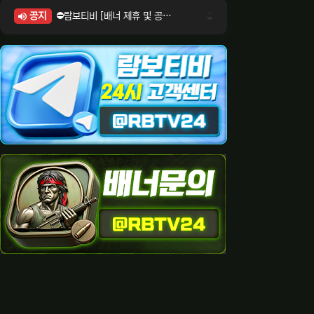
공지
⛔람보티비 [배너 제휴 및 공식 입점 문의 안내]
⛔람보티비 [포인트: 상품전환 및 제휴전환 안내]
⛔람보티비 [정회원 등급UP! 안내사항]
⛔람보티비 [채팅방 이용시 주의사항]
⛔람보티비 [공식보증업체 안내]