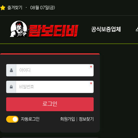
상단 네비
즐겨찾기
08월 07일(금)
메인 메뉴
로고
공식보증업체
필수
아이디
필수
비밀번호
로그인
자동로그인
회원가입
정보찾기