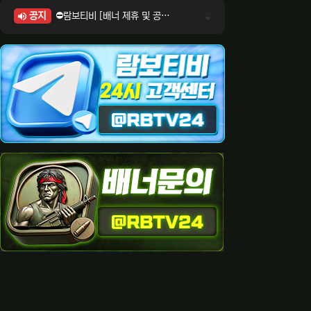
공지
⛔람보티비 [배너 제휴 및 공식 입점 문의 안내]
⛔람보티비 [포인트: 상품전환 및 제휴전환 안내]
⛔람보티비 [정회원 등급UP! 안내사항]
⛔람보티비 [채팅방 이용시 주의사항]
⛔람보티비 [공식보증업체 안내]