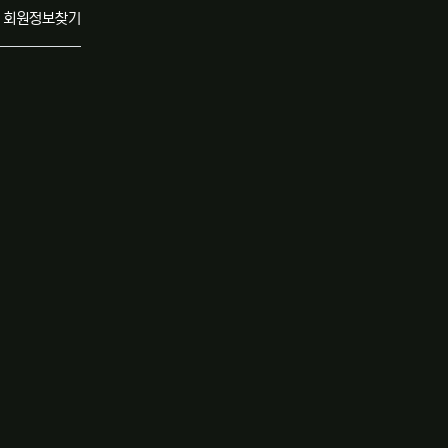
회원정보찾기