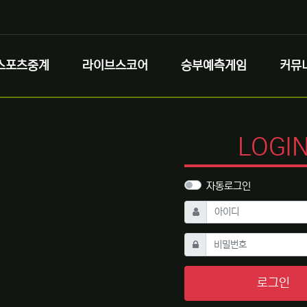
스포츠중계
라이브스코어
승부예측게임
커뮤
LOGI
자동로그인
필수
아이디
필수
비밀번호
로그인