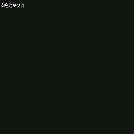
회원정보찾기