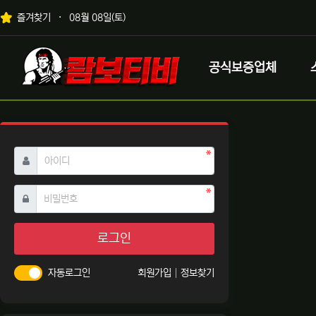
상단 네비
즐겨찾기
08월 08일(토)
메인 메뉴
로고
공식보증업체
필수
아이디
필수
비밀번호
로그인
자동로그인
회원가입
정보찾기