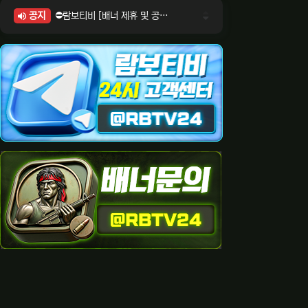
공지
⛔람보티비 [배너 제휴 및 공식 입점 문의 안내]
⛔람보티비 [포인트: 상품전환 및 제휴전환 안내]
⛔람보티비 [정회원 등급UP! 안내사항]
⛔람보티비 [채팅방 이용시 주의사항]
⛔람보티비 [공식보증업체 안내]