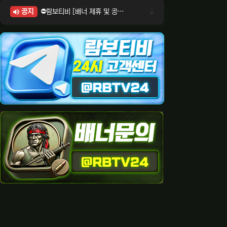
공지
⛔람보티비 [배너 제휴 및 공식 입점 문의 안내]
⛔람보티비 [포인트: 상품전환 및 제휴전환 안내]
⛔람보티비 [정회원 등급UP! 안내사항]
⛔람보티비 [채팅방 이용시 주의사항]
⛔람보티비 [공식보증업체 안내]