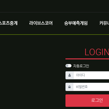
스포츠중계
라이브스코어
승부예측게임
커뮤
LOGI
자동로그인
필수
아이디
필수
비밀번호
로그인