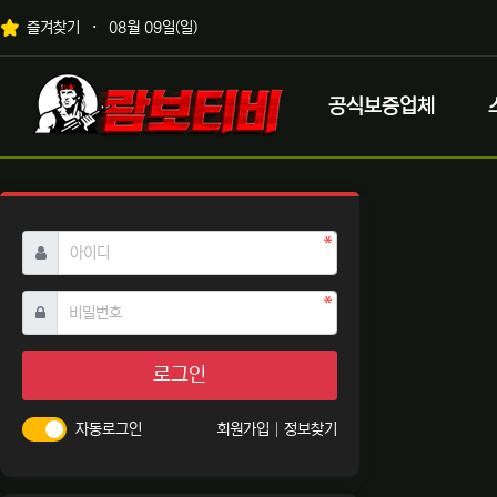
상단 네비
즐겨찾기
08월 09일(일)
메인 메뉴
로고
공식보증업체
필수
아이디
필수
비밀번호
로그인
자동로그인
회원가입
정보찾기