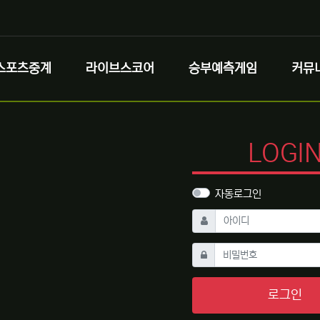
스포츠중계
라이브스코어
승부예측게임
커뮤
LOGI
자동로그인
필수
아이디
필수
비밀번호
로그인