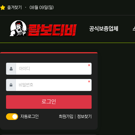
상단 네비
즐겨찾기
08월 09일(일)
메인 메뉴
로고
공식보증업체
필수
아이디
필수
비밀번호
로그인
자동로그인
회원가입
정보찾기