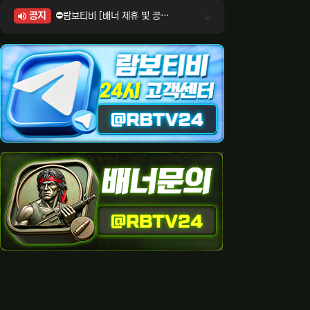
공지
⛔람보티비 [배너 제휴 및 공식 입점 문의 안내]
⛔람보티비 [포인트: 상품전환 및 제휴전환 안내]
⛔람보티비 [정회원 등급UP! 안내사항]
⛔람보티비 [채팅방 이용시 주의사항]
⛔람보티비 [공식보증업체 안내]