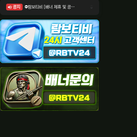
공지
⛔람보티비 [배너 제휴 및 공식 입점 문의 안내]
⛔람보티비 [포인트: 상품전환 및 제휴전환 안내]
⛔람보티비 [정회원 등급UP! 안내사항]
⛔람보티비 [채팅방 이용시 주의사항]
⛔람보티비 [공식보증업체 안내]