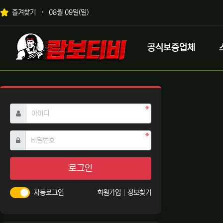
상단 네비
즐겨찾기
08월 09일(일)
메인 메뉴
로고
공식보증업체
필수
아이디
필수
비밀번호
로그인
자동로그인
회원가입
정보찾기