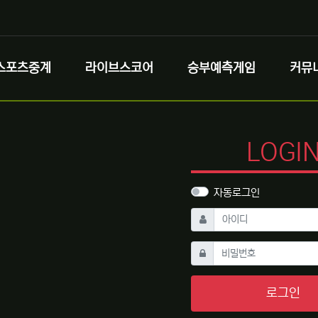
스포츠중계
라이브스코어
승부예측게임
커뮤
LOGI
자동로그인
필수
아이디
필수
비밀번호
로그인