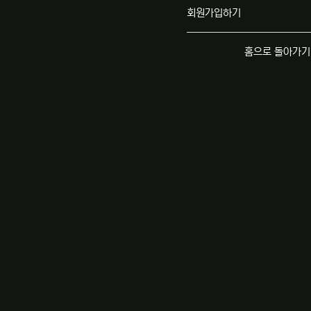
회원가입하기
홈으로 돌아가기