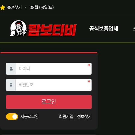
상단 네비
즐겨찾기
08월 08일(토)
메인 메뉴
로고
공식보증업체
필수
아이디
필수
비밀번호
로그인
자동로그인
회원가입
정보찾기