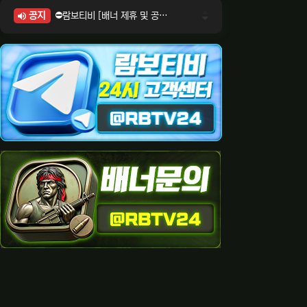
공지
⛔람보티비 [배너 제휴 및 공식 입점 문의 안내]
⛔람보티비 [포인트: 상품전환 및 제휴전환 안내]
⛔람보티비 [정회원 등급UP! 안내사항]
⛔람보티비 [채팅방 이용시 주의사항]
⛔람보티비 [공식보증업체 안내]