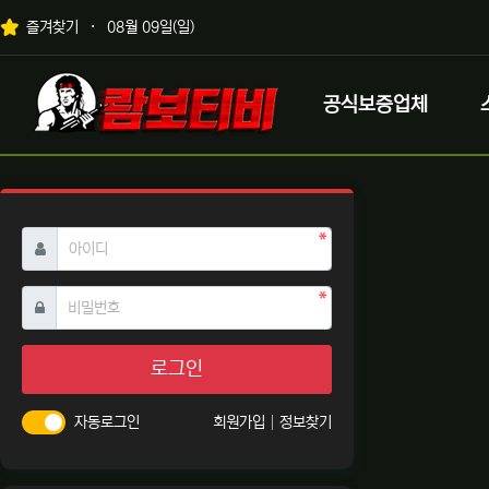
상단 네비
즐겨찾기
08월 09일(일)
메인 메뉴
로고
공식보증업체
필수
아이디
필수
비밀번호
로그인
자동로그인
회원가입
정보찾기