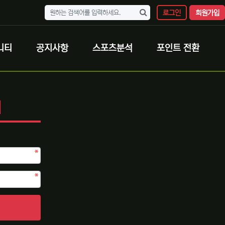
로그인
회원가입
니티
공지사항
스포츠분석
포인트 전환
N