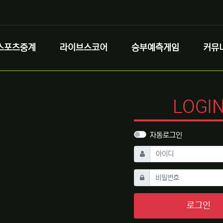
스포츠중계
라이브스코어
승부예측게임
커뮤
LOGI
자동로그인
필수
아이디
필수
비밀번호
로그인