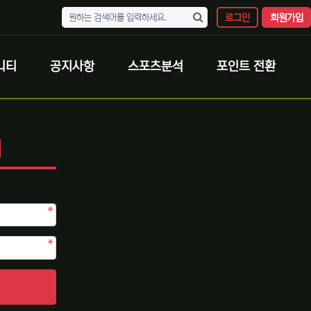
로그인
회원가입
니티
공지사항
스포츠분석
포인트 전환
N