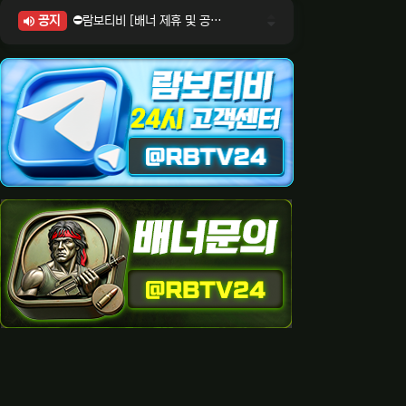
공지
⛔람보티비 [배너 제휴 및 공식 입점 문의 안내]
⛔람보티비 [포인트: 상품전환 및 제휴전환 안내]
⛔람보티비 [정회원 등급UP! 안내사항]
⛔람보티비 [채팅방 이용시 주의사항]
⛔람보티비 [공식보증업체 안내]