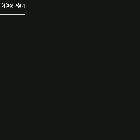
회원정보찾기