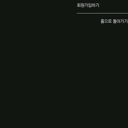
회원가입하기
홈으로 돌아가기