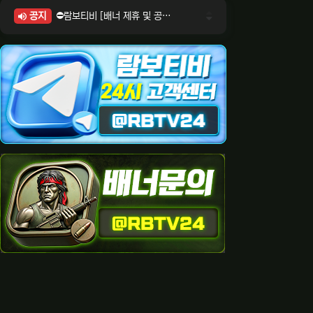
공지
⛔람보티비 [배너 제휴 및 공식 입점 문의 안내]
⛔람보티비 [포인트: 상품전환 및 제휴전환 안내]
⛔람보티비 [정회원 등급UP! 안내사항]
⛔람보티비 [채팅방 이용시 주의사항]
⛔람보티비 [공식보증업체 안내]