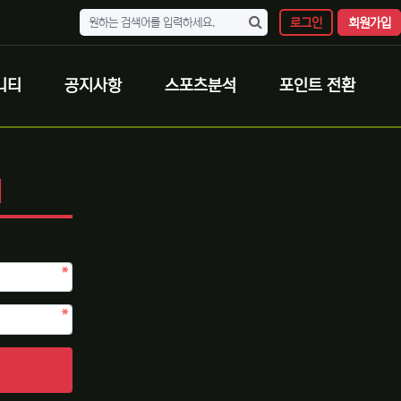
로그인
회원가입
니티
공지사항
스포츠분석
포인트 전환
N