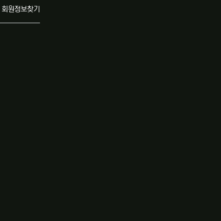
회원정보찾기