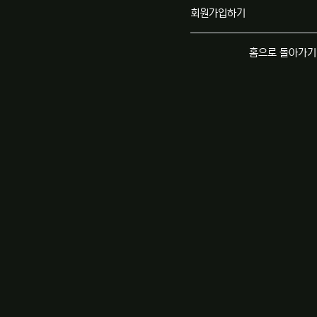
회원가입하기
홈으로 돌아가기