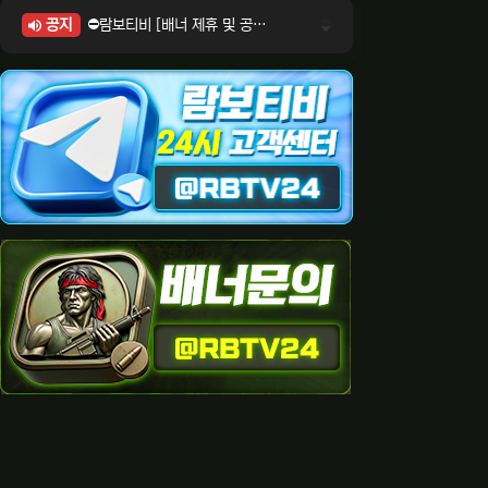
공지
⛔람보티비 [배너 제휴 및 공식 입점 문의 안내]
⛔람보티비 [포인트: 상품전환 및 제휴전환 안내]
⛔람보티비 [정회원 등급UP! 안내사항]
⛔람보티비 [채팅방 이용시 주의사항]
⛔람보티비 [공식보증업체 안내]