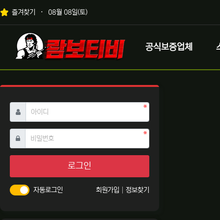
상단 네비
즐겨찾기
08월 08일(토)
메인 메뉴
로고
공식보증업체
필수
아이디
필수
비밀번호
로그인
자동로그인
회원가입
정보찾기