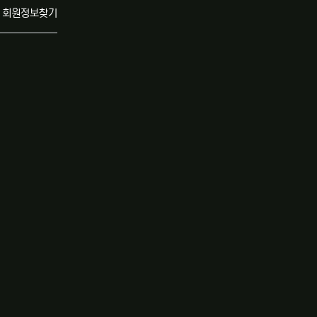
회원정보찾기