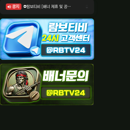
공지
⛔람보티비 [배너 제휴 및 공식 입점 문의 안내]
⛔람보티비 [포인트: 상품전환 및 제휴전환 안내]
⛔람보티비 [정회원 등급UP! 안내사항]
⛔람보티비 [채팅방 이용시 주의사항]
⛔람보티비 [공식보증업체 안내]