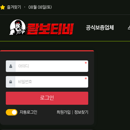
상단 네비
즐겨찾기
08월 08일(토)
메인 메뉴
로고
공식보증업체
필수
아이디
필수
비밀번호
로그인
자동로그인
회원가입
정보찾기