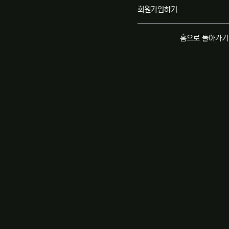
회원가입하기
홈으로 돌아가기