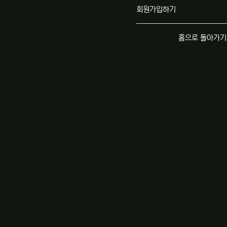
회원가입하기
홈으로 돌아가기