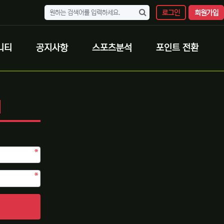
로그인
회원가입
니티
공지사항
스포츠분석
포인트 전환
N