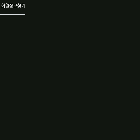
회원정보찾기