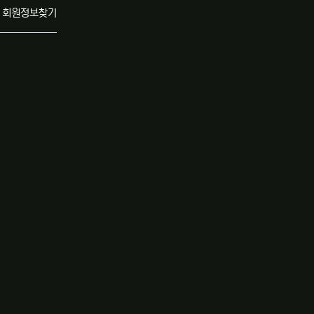
회원정보찾기