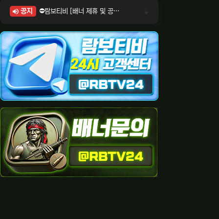
공지
⛔람보티비 [배너 제휴 및 공식 입점 문의 안내]
⛔람보티비 [포인트: 상품전환 및 제휴전환 안내]
⛔람보티비 [정회원 등급UP! 안내사항]
⛔람보티비 [채팅방 이용시 주의사항]
⛔람보티비 [공식보증업체 안내]