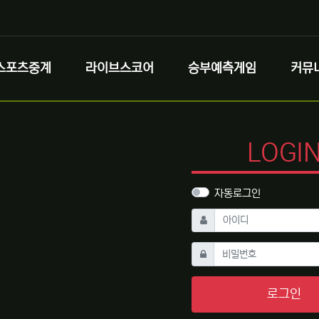
스포츠중계
라이브스코어
승부예측게임
커뮤
LOGI
자동로그인
필수
아이디
필수
비밀번호
로그인