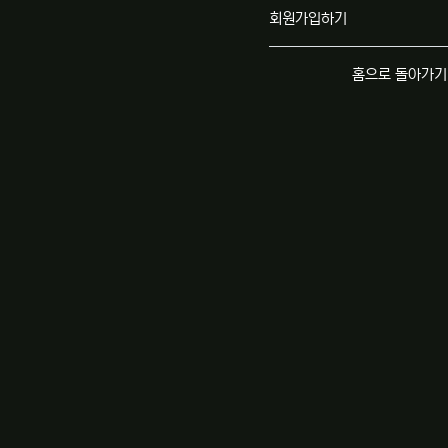
회원가입하기
홈으로 돌아가기