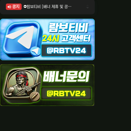
공지
⛔람보티비 [배너 제휴 및 공식 입점 문의 안내]
⛔람보티비 [포인트: 상품전환 및 제휴전환 안내]
⛔람보티비 [정회원 등급UP! 안내사항]
⛔람보티비 [채팅방 이용시 주의사항]
⛔람보티비 [공식보증업체 안내]