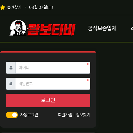
상단 네비
즐겨찾기
08월 07일(금)
메인 메뉴
로고
공식보증업체
필수
아이디
필수
비밀번호
로그인
자동로그인
회원가입
정보찾기