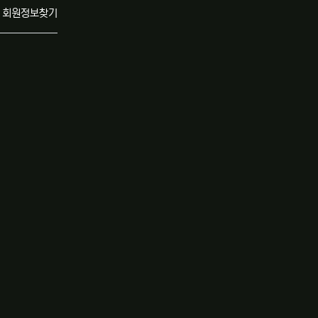
회원정보찾기