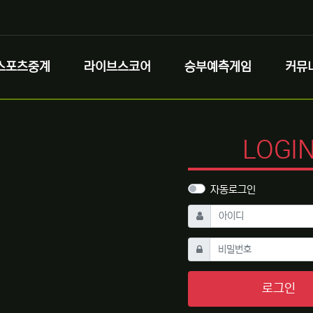
스포츠중계
라이브스코어
승부예측게임
커뮤
LOGI
자동로그인
필수
아이디
필수
비밀번호
로그인