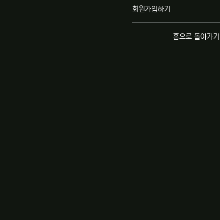
회원가입하기
홈으로 돌아가기