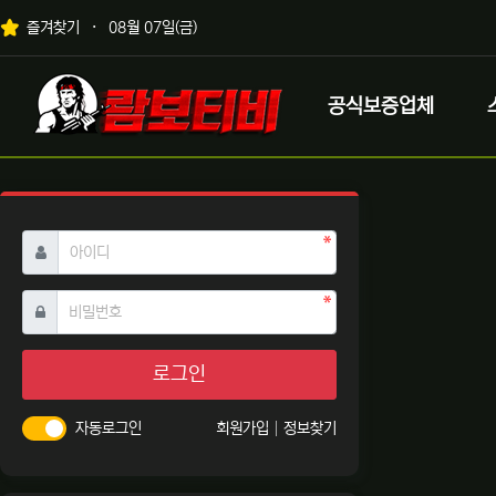
상단 네비
즐겨찾기
08월 07일(금)
메인 메뉴
로고
공식보증업체
필수
아이디
필수
비밀번호
로그인
자동로그인
회원가입
정보찾기