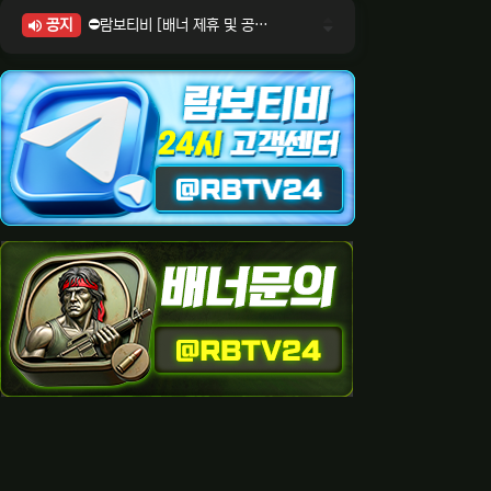
공지
⛔람보티비 [배너 제휴 및 공식 입점 문의 안내]
⛔람보티비 [포인트: 상품전환 및 제휴전환 안내]
⛔람보티비 [정회원 등급UP! 안내사항]
⛔람보티비 [채팅방 이용시 주의사항]
⛔람보티비 [공식보증업체 안내]