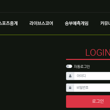
스포츠중계
라이브스코어
승부예측게임
커뮤
LOGI
자동로그인
필수
아이디
필수
비밀번호
로그인