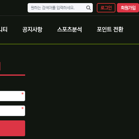
로그인
회원가입
니티
공지사항
스포츠분석
포인트 전환
N