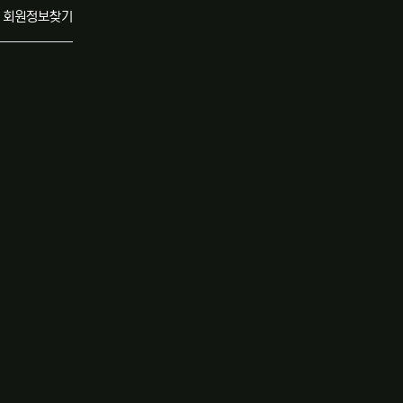
회원정보찾기