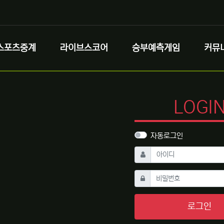
스포츠중계
라이브스코어
승부예측게임
커뮤
LOGI
자동로그인
필수
아이디
필수
비밀번호
로그인