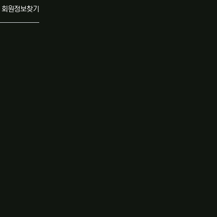
회원정보찾기