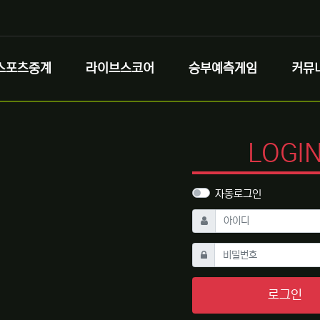
스포츠중계
라이브스코어
승부예측게임
커뮤
LOGI
자동로그인
필수
아이디
필수
비밀번호
로그인