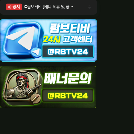
공지
⛔람보티비 [배너 제휴 및 공식 입점 문의 안내]
⛔람보티비 [포인트: 상품전환 및 제휴전환 안내]
⛔람보티비 [정회원 등급UP! 안내사항]
⛔람보티비 [채팅방 이용시 주의사항]
⛔람보티비 [공식보증업체 안내]