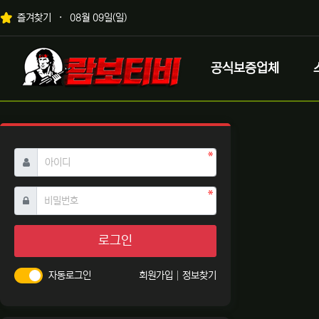
상단 네비
즐겨찾기
08월 09일(일)
메인 메뉴
로고
공식보증업체
필수
아이디
필수
비밀번호
로그인
자동로그인
회원가입
정보찾기