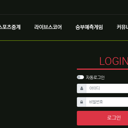
스포츠중계
라이브스코어
승부예측게임
커뮤
LOGI
자동로그인
필수
아이디
필수
비밀번호
로그인