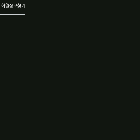
회원정보찾기