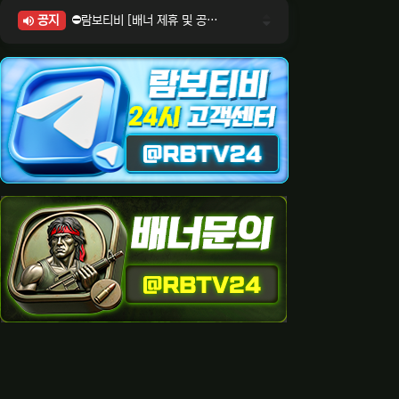
공지
⛔람보티비 [배너 제휴 및 공식 입점 문의 안내]
⛔람보티비 [포인트: 상품전환 및 제휴전환 안내]
⛔람보티비 [정회원 등급UP! 안내사항]
⛔람보티비 [채팅방 이용시 주의사항]
⛔람보티비 [공식보증업체 안내]