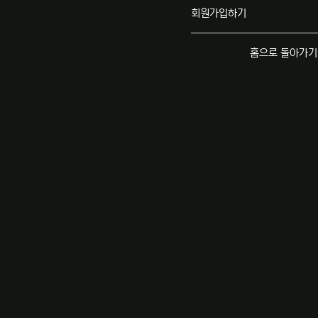
회원가입하기
홈으로 돌아가기