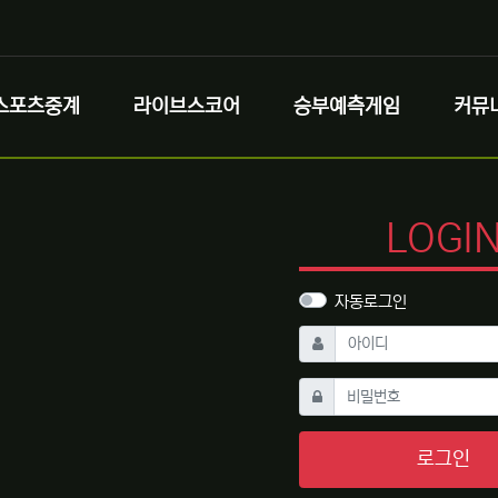
스포츠중계
라이브스코어
승부예측게임
커뮤
LOGI
자동로그인
필수
아이디
필수
비밀번호
로그인