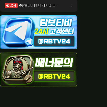
공지
⛔람보티비 [배너 제휴 및 공식 입점 문의 안내]
⛔람보티비 [포인트: 상품전환 및 제휴전환 안내]
⛔람보티비 [정회원 등급UP! 안내사항]
⛔람보티비 [채팅방 이용시 주의사항]
⛔람보티비 [공식보증업체 안내]