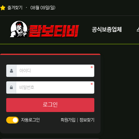
상단 네비
즐겨찾기
08월 09일(일)
메인 메뉴
로고
공식보증업체
필수
아이디
필수
비밀번호
로그인
자동로그인
회원가입
정보찾기