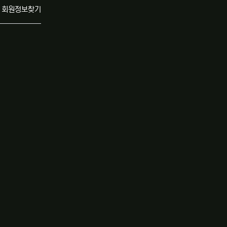
회원정보찾기