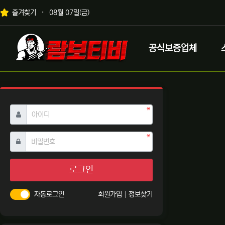
상단 네비
즐겨찾기
08월 07일(금)
메인 메뉴
로고
공식보증업체
필수
아이디
필수
비밀번호
로그인
자동로그인
회원가입
정보찾기