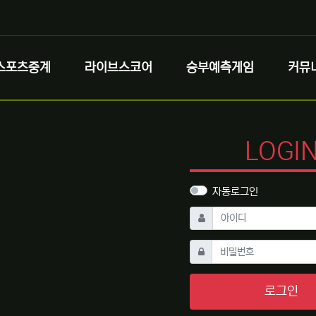
스포츠중계
라이브스코어
승부예측게임
커뮤
LOGI
자동로그인
필수
아이디
필수
비밀번호
로그인