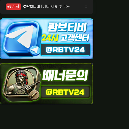
공지
⛔람보티비 [배너 제휴 및 공식 입점 문의 안내]
⛔람보티비 [포인트: 상품전환 및 제휴전환 안내]
⛔람보티비 [정회원 등급UP! 안내사항]
⛔람보티비 [채팅방 이용시 주의사항]
⛔람보티비 [공식보증업체 안내]