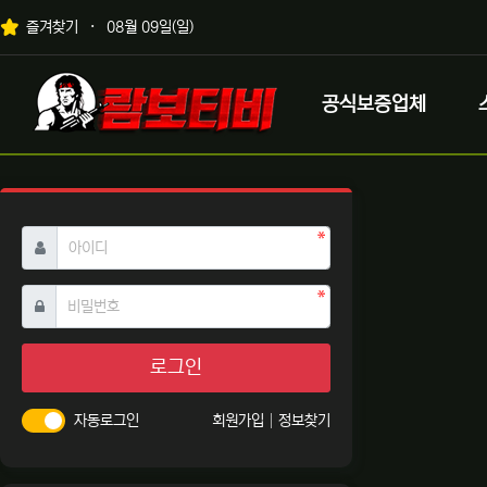
상단 네비
즐겨찾기
08월 09일(일)
메인 메뉴
로고
공식보증업체
필수
아이디
필수
비밀번호
로그인
자동로그인
회원가입
정보찾기