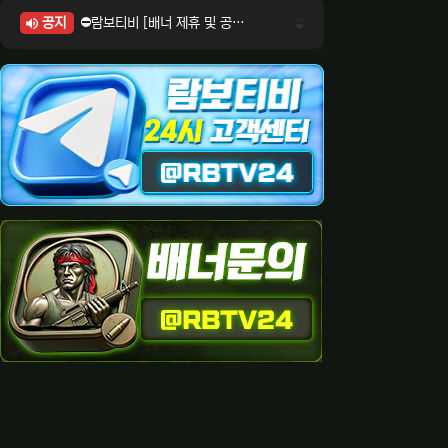
공지
⛔람보티비 [배너 제휴 및 공식 입점 문의 안내]
⛔람보티비 [포인트: 상품전환 및 제휴전환 안내]
⛔람보티비 [정회원 등급UP! 안내사항]
⛔람보티비 [채팅방 이용시 주의사항]
⛔람보티비 [공식보증업체 안내]