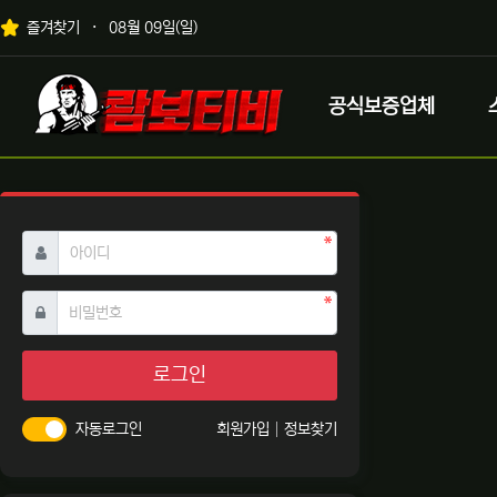
상단 네비
즐겨찾기
08월 09일(일)
메인 메뉴
로고
공식보증업체
필수
아이디
필수
비밀번호
로그인
자동로그인
회원가입
정보찾기