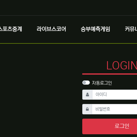
스포츠중계
라이브스코어
승부예측게임
커뮤
LOGI
자동로그인
필수
아이디
필수
비밀번호
로그인