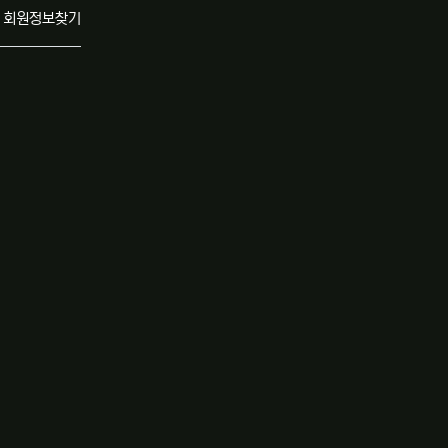
회원정보찾기