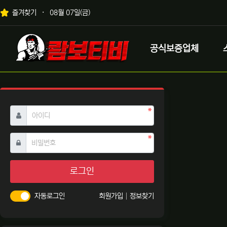
상단 네비
즐겨찾기
08월 07일(금)
메인 메뉴
로고
공식보증업체
필수
아이디
필수
비밀번호
로그인
자동로그인
회원가입
정보찾기