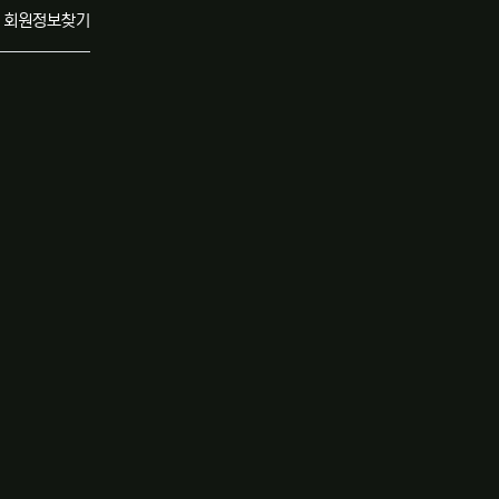
회원정보찾기