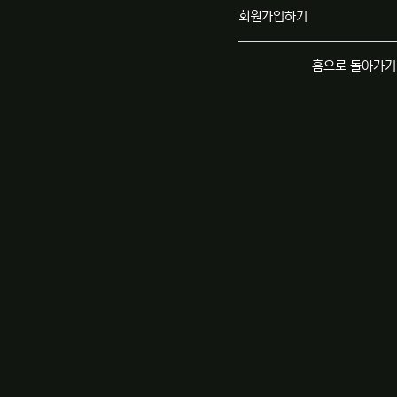
회원가입하기
홈으로 돌아가기