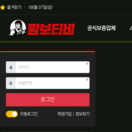
상단 네비
즐겨찾기
08월 07일(금)
메인 메뉴
로고
공식보증업체
필수
아이디
필수
비밀번호
로그인
자동로그인
회원가입
정보찾기