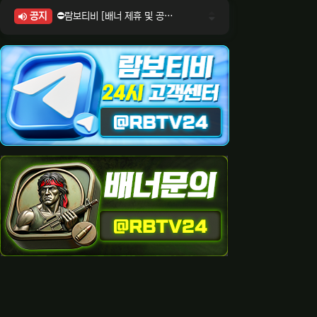
공지
⛔람보티비 [배너 제휴 및 공식 입점 문의 안내]
⛔람보티비 [포인트: 상품전환 및 제휴전환 안내]
⛔람보티비 [정회원 등급UP! 안내사항]
⛔람보티비 [채팅방 이용시 주의사항]
⛔람보티비 [공식보증업체 안내]