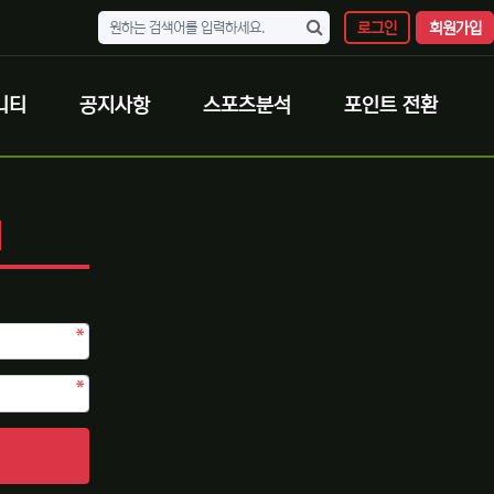
로그인
회원가입
니티
공지사항
스포츠분석
포인트 전환
N