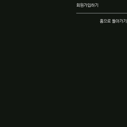
회원가입하기
홈으로 돌아가기