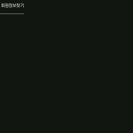
회원정보찾기