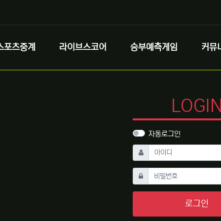
스포츠중계
라이브스코어
승부예측게임
커뮤
LOGI
자동로그인
필수
아이디
필수
비밀번호
로그인