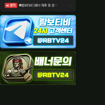
공지
⛔람보티비 [배너 제휴 및 공식 입점 문의 안내]
⛔람보티비 [포인트: 상품전환 및 제휴전환 안내]
⛔람보티비 [정회원 등급UP! 안내사항]
⛔람보티비 [채팅방 이용시 주의사항]
⛔람보티비 [공식보증업체 안내]