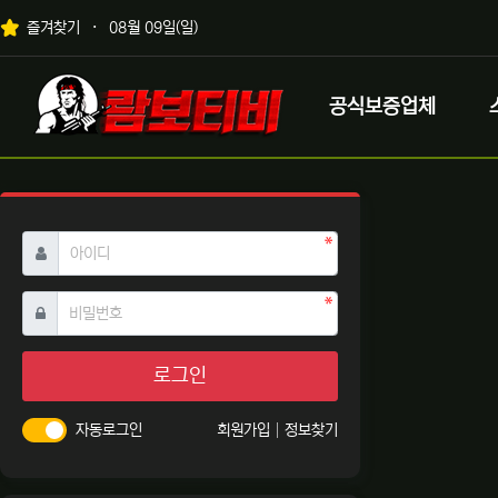
상단 네비
즐겨찾기
08월 09일(일)
메인 메뉴
로고
공식보증업체
필수
아이디
필수
비밀번호
로그인
자동로그인
회원가입
정보찾기