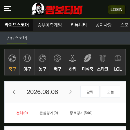
라이브스코어
승부예측게임
커뮤니티
공지사항
스포
7m 스코어
축구
야구
농구
배구
하키
미식축
스타크
LOL
구
래프트