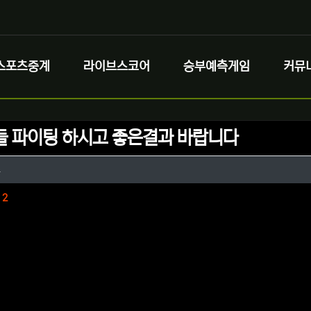
스포츠중계
라이브스코어
승부예측게임
커뮤
들 파이팅 하시고 좋은결과 바랍니다
정보
작성
토
정보
댓글
2