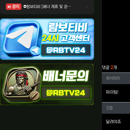
공지
⛔람보티비 [배너 제휴 및 공식 입점 문의 안내]
⛔람보티비 [포인트: 상품전환 및 제휴전환 안내]
⛔람보티비 [정회원 등급UP! 안내사항]
⛔람보티비 [채팅방 이용시 주의사항]
⛔람보티비 [공식보증업체 안내]
관련자료
댓글
2
개
회식하자
회식하자
파이팅!
건쥰님의
건쥰
달려야죠