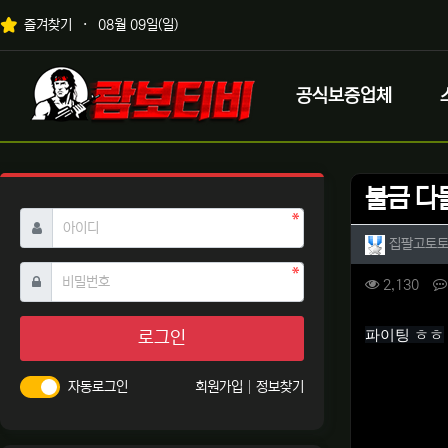
상단 네비
즐겨찾기
08월 09일(일)
메인 메뉴
로고
공식보증업체
불금 다
필수
아이디
작성자 
집팔고토
필수
비밀번호
컨텐츠 
조회
2,130
본문
파이팅 ㅎㅎ
로그인
자동로그인
회원가입
정보찾기