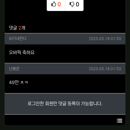
0
0
추천
비추천
관련자료
댓글
2
개
비가내린다님의 댓글
작성일
비가내린다
2025.05.18 01:53
오바픽 축하요
난봉꾼님의 댓글
작성일
난봉꾼
2025.05.18 01:53
49만 ㅊㅋ
로그인한 회원만 댓글 등록이 가능합니다.
목록