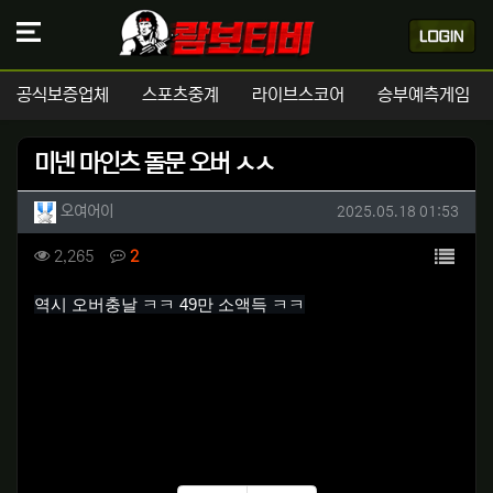
공식보증업체
스포츠중계
라이브스코어
승부예측게임
미넨 마인츠 돌문 오버 ㅅㅅ
작성자 정보
작성
작성일
오여어이
2025.05.18 01:53
컨텐츠 정보
목록
조회
댓글
2,265
2
본문
역시 오버충날 ㅋㅋ 49만 소액득 ㅋㅋ