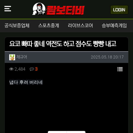
공식보증업체
스포츠중계
라이브스코어
승부예측게임
요코 빠따 좋네 역전도 하고 점수도 빵빵 내고
작성자 정보
작성
작성일
제규어
2025.05.18 20:17
컨텐츠 정보
목록
조회
댓글
2,484
3
본문
냅다 후려 버리네