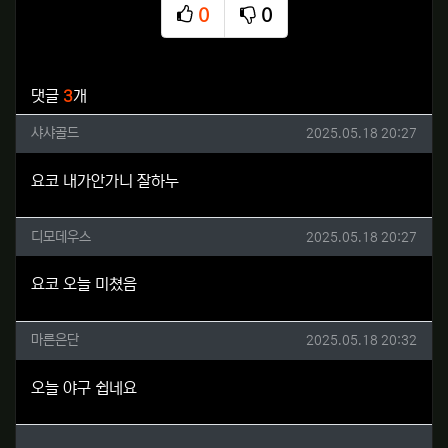
0
0
추천
비추천
관련자료
댓글
3
개
샤샤골드님의 댓글
작성일
샤샤골드
2025.05.18 20:27
요코 내가안가니 잘하누
디모데우스님의 댓글
작성일
디모데우스
2025.05.18 20:27
요코 오늘 미쳤음
마른은단님의 댓글
작성일
마른은단
2025.05.18 20:32
오늘 야구 쉽네요