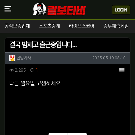
공식보증업체
스포츠중계
라이브스코어
승부예측게임
결국 밤새고 출근중입니다...
작성자 정보
작성
작성일
한방가자
2025.05.19 08:10
컨텐츠 정보
목록
조회
댓글
2,295
1
본문
다들 월요일 고생하세요