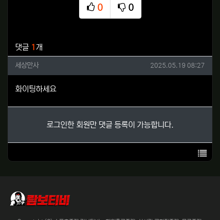
0
0
추천
비추천
관련자료
댓글
1
개
세상만사님의 댓글
작성일
세상만사
2025.05.19 08:27
화이팅하세요
로그인한 회원만 댓글 등록이 가능합니다.
목록