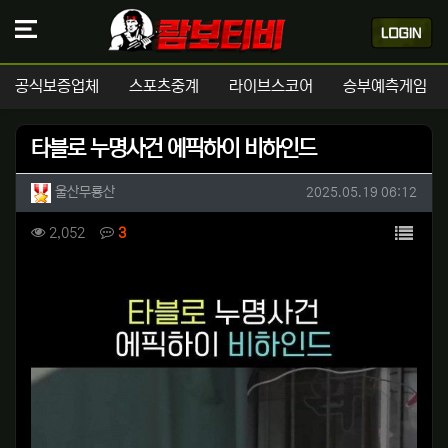
공식보증업체
스포츠중계
라이브스코어
승부예측게임
타블로 누명사건 에픽하이 비하인드
작성자 정보
작성
작성일
울산무룡산
2025.05.19 06:12
컨텐츠 정보
목록
조회
댓글
2,052
3
본문