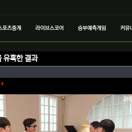
스포츠중계
라이브스코어
승부예측게임
커뮤
 유혹한 결과
정보
정보
댓글
4