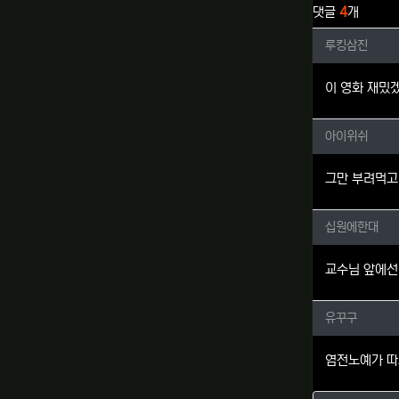
댓글
4
개
루킹삼진
루킹삼진
이 영화 재밌
아이위쉬
아이위쉬
그만 부려먹고
십원에한
십원에한대
교수님 앞에선
유꾸구님
유꾸구
염전노예가 