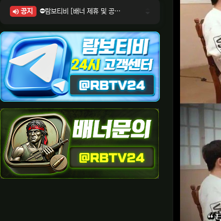
공지
⛔람보티비 [배너 제휴 및 공식 입점 문의 안내]
⛔람보티비 [포인트: 상품전환 및 제휴전환 안내]
⛔람보티비 [정회원 등급UP! 안내사항]
⛔람보티비 [채팅방 이용시 주의사항]
⛔람보티비 [공식보증업체 안내]