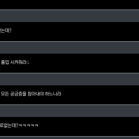
님의 댓글
겠는데?
님의 댓글
 졸업 시켜줘라;;
대님의 댓글
 모든 궁금증을 참아내야 하느니라
의 댓글
따로없는데?ㅋㅋㅋㅋㅋ