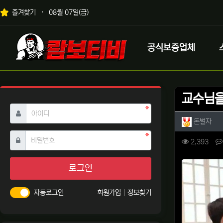
상단 네비
즐겨찾기
08월 07일(금)
메인 메뉴
로고
공식보증업체
교수님을
필수
아이디
작성자 
작성
돈벌자
필수
비밀번호
컨텐츠 
조회
2,393
본문
로그인
자동로그인
회원가입
정보찾기