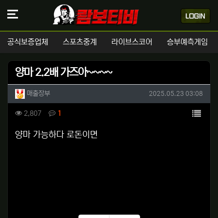
공식보증업체
스포츠중계
라이브스코어
승부예측게임
양마 2.2배 가즈아~~~~
작성자 정보
작성
작성일
매출장부
2025.05.23 03:08
컨텐츠 정보
목록
조회
댓글
2,807
1
본문
양마 가능하다 로돈이면