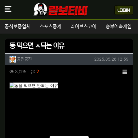
공식보증업체
스포츠중계
라이브스코어
승부예측게임
똥 먹으면 ㅈ되는 이유
작성자 정보
작성
작성일
콩진콩진
2025.05.26 12:59
컨텐츠 정보
목록
조회
댓글
3,095
2
본문