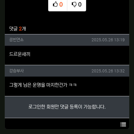
0
0
추천
비추천
관련자료
댓글
2
개
공빈연소님의 댓글
작성일
공빈연소
2025.05.26 13:19
드르운새끼
강승부사님의 댓글
작성일
강승부사
2025.05.26 13:32
그렇게 님은 운명을 마지한건가 ㅋㅋ
로그인한 회원만 댓글 등록이 가능합니다.
목록