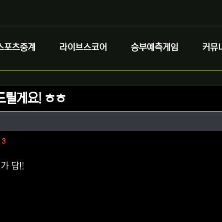
스포츠중계
라이브스코어
승부예측게임
커뮤
드릴게요! ㅎㅎ
정보
성
정보
댓글
3
가 답!!