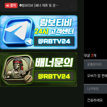
공지
⛔람보티비 [배너 제휴 및 공식 입점 문의 안내]
⛔람보티비 [포인트: 상품전환 및 제휴전환 안내]
⛔람보티비 [정회원 등급UP! 안내사항]
⛔람보티비 [채팅방 이용시 주의사항]
⛔람보티비 [공식보증업체 안내]
관련자료
댓글
3
개
운좋은아
운좋은아이
오버가 맘 편
나카무라
나카무라
건승하세요