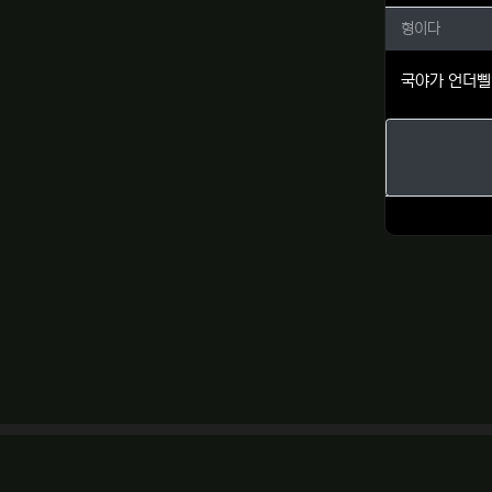
형이다님
형이다
국야가 언더삘