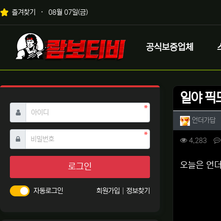
상단 네비
즐겨찾기
08월 07일(금)
메인 메뉴
로고
공식보증업체
일야 픽
필수
아이디
작성자 
작
언더가답
필수
비밀번호
컨텐츠 
조회
4,283
본문
오늘은 언더
로그인
자동로그인
회원가입
정보찾기