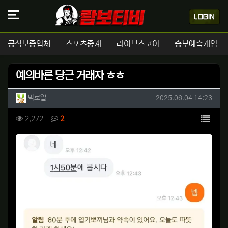
공식보증업체
스포츠중계
라이브스코어
승부예측게임
예의바른 당근 거래자 ㅎㅎ
작성자 정보
작성
작성일
박로얄
2025.06.04 14:23
컨텐츠 정보
목록
조회
댓글
2,272
2
본문