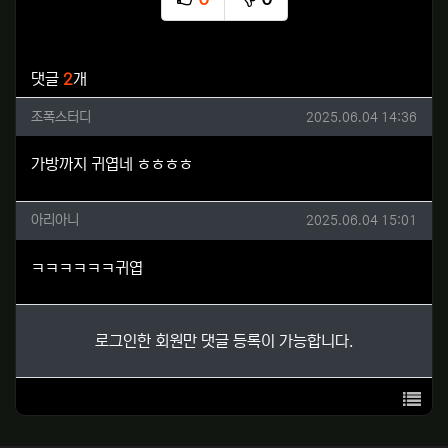
추천
비추천
관련자료
댓글
2
개
조폭스터디님의 댓글
작성일
조폭스터디
2025.06.04 14:36
가방까지 귀엽네 ㅎㅎㅎㅎ
아리아니님의 댓글
작성일
아리아니
2025.06.04 15:01
ㅋㅋㅋㅋㅋㅋ귀엽
로그인한 회원만 댓글 등록이 가능합니다.
목록