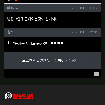
따봅시다님의 댓글
작성일
따봅시다
2025.06.06 01:42
냉장고안에 들어있는것도 신기하네
원큐님의 댓글
작성일
원큐
2025.06.06 02:05
힘 없는자는 사지도 못하것다 ㅋㅋㅋㅋ
로그인한 회원만 댓글 등록이 가능합니다.
목록