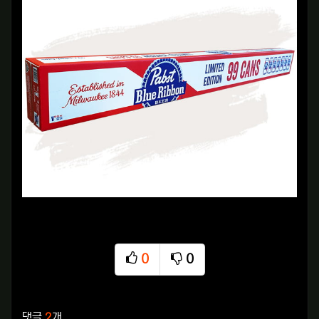
0
0
추천
비추천
관련자료
댓글
2
개