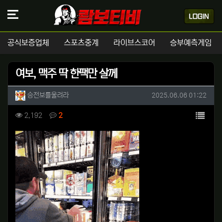
공식보증업체
스포츠중계
라이브스코어
승부예측게임
여보, 맥주 딱 한팩만 살께
작성자 정보
작성
작성일
승전보를울려라
2025.06.06 01:22
컨텐츠 정보
목록
조회
댓글
2,192
2
본문