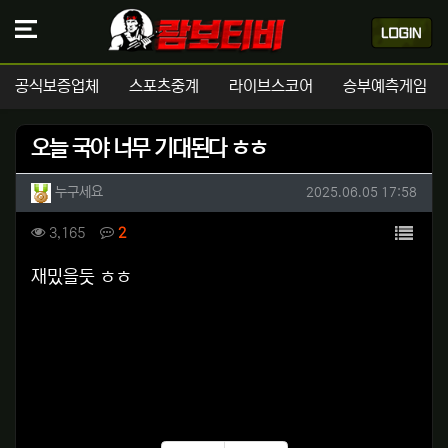
공식보증업체
스포츠중계
라이브스코어
승부예측게임
오늘 국야 너무 기대된다 ㅎㅎ
작성자 정보
작성
작성일
누구세요
2025.06.05 17:58
컨텐츠 정보
목록
조회
댓글
3,165
2
본문
재밌을듯 ㅎㅎ