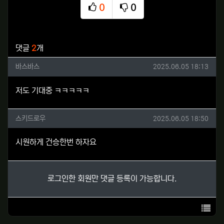
0
0
추천
비추천
관련자료
댓글
2
개
바스바스님의 댓글
작성일
바스바스
2025.06.05 18:13
저도 기대중 ㅋㅋㅋㅋㅋ
스키드로우님의 댓글
작성일
스키드로우
2025.06.05 18:50
시원하게 건승한번 하자요
로그인한 회원만 댓글 등록이 가능합니다.
목록